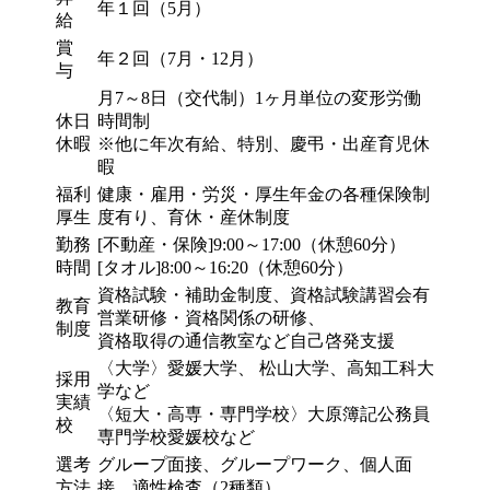
年１回（5月）
給
賞
年２回（7月・12月）
与
月7～8日（交代制）1ヶ月単位の変形労働
休日
時間制
休暇
※他に年次有給、特別、慶弔・出産育児休
暇
福利
健康・雇用・労災・厚生年金の各種保険制
厚生
度有り、育休・産休制度
勤務
[不動産・保険]9:00～17:00（休憩60分）
時間
[タオル]8:00～16:20（休憩60分）
資格試験・補助金制度、資格試験講習会有
教育
営業研修・資格関係の研修、
制度
資格取得の通信教室など自己啓発支援
〈大学〉愛媛大学、 松山大学、高知工科大
採用
学など
実績
〈短大・高専・専門学校〉大原簿記公務員
校
専門学校愛媛校など
選考
グループ面接、グループワーク、個人面
方法
接、適性検査（2種類）