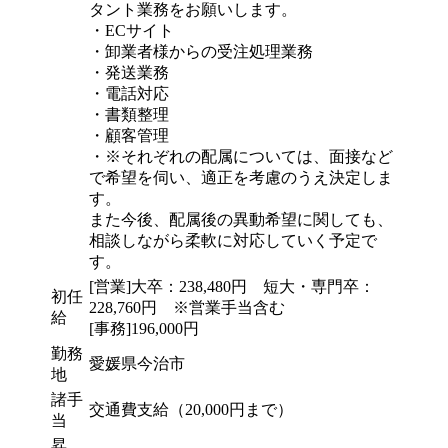
タント業務をお願いします。
・ECサイト
・卸業者様からの受注処理業務
・発送業務
・電話対応
・書類整理
・顧客管理
・※それぞれの配属については、面接など
で希望を伺い、適正を考慮のうえ決定しま
す。
また今後、配属後の異動希望に関しても、
相談しながら柔軟に対応していく予定で
す。
[営業]大卒：238,480円 短大・専門卒：
初任
228,760円 ※営業手当含む
給
[事務]196,000円
勤務
愛媛県今治市
地
諸手
交通費支給（20,000円まで）
当
昇